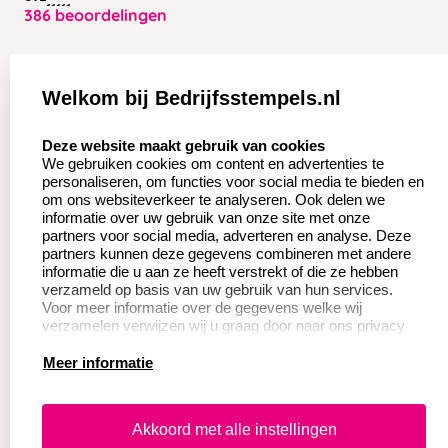
386 beoordelingen
Zakelijk:
Klantenservice:
Welkom bij Bedrijfsstempels.nl
Aanvraag op maat
Contact opnemen
select language
Deze website maakt gebruik van cookies
Wederverkoper
Veel gestelde vragen
We gebruiken cookies om content en advertenties te
worden
personaliseren, om functies voor social media te bieden en
Retourneren
om ons websiteverkeer te analyseren. Ook delen we
Sale
informatie over uw gebruik van onze site met onze
Herroepingsrecht
partners voor social media, adverteren en analyse. Deze
Betaling & Verzending
partners kunnen deze gegevens combineren met andere
informatie die u aan ze heeft verstrekt of die ze hebben
verzameld op basis van uw gebruik van hun services.
Voor meer informatie over de gegevens welke wij
Productinformatie:
verzamelen verwijzen wij u graag door naar ons privacy
statement.
Meer informatie
Instructie voor
stempels
Aanleverspecificaties
Akkoord met alle instellingen