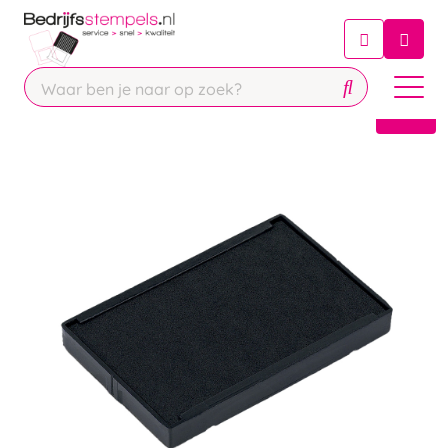
Chatbot
Chat 24/7 met onze chatbot voor
hulp
Contact