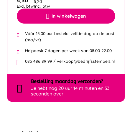
4,30
5,20
Excl. btw
Incl. btw
In winkelwagen
Vóór 15.00 uur besteld, zelfde dag op de post
(ma/vr)
Helpdesk 7 dagen per week van 08.00-22.00
085 486 89 99 / verkoop@bedrijfsstempels.nl
Bestelling
maandag
verzonden?
Je hebt nog
20 uur 14 minuten en 33
seconden over