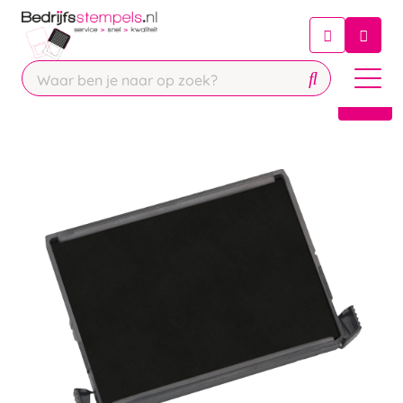
Chatbot
Chat 24/7 met onze chatbot voor
hulp
Contact