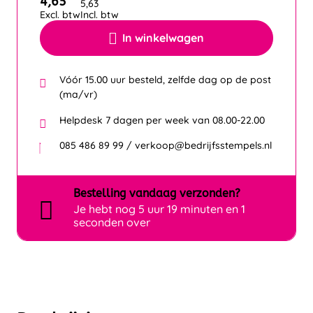
4,65
5,63
Excl. btw
Incl. btw
In winkelwagen
Vóór 15.00 uur besteld, zelfde dag op de post
(ma/vr)
Helpdesk 7 dagen per week van 08.00-22.00
085 486 89 99 / verkoop@bedrijfsstempels.nl
Bestelling
vandaag
verzonden?
Je hebt nog
5 uur 19 minuten en 1
seconden over