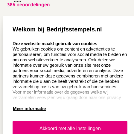
386 beoordelingen
Zakelijk:
Klantenservice:
Welkom bij Bedrijfsstempels.nl
Aanvraag op maat
Contact opnemen
select language
Deze website maakt gebruik van cookies
Wederverkoper
Veel gestelde vragen
We gebruiken cookies om content en advertenties te
worden
personaliseren, om functies voor social media te bieden en
Retourneren
om ons websiteverkeer te analyseren. Ook delen we
Sale
informatie over uw gebruik van onze site met onze
Herroepingsrecht
partners voor social media, adverteren en analyse. Deze
Betaling & Verzending
partners kunnen deze gegevens combineren met andere
informatie die u aan ze heeft verstrekt of die ze hebben
verzameld op basis van uw gebruik van hun services.
Voor meer informatie over de gegevens welke wij
Productinformatie:
verzamelen verwijzen wij u graag door naar ons privacy
statement.
Meer informatie
Instructie voor
stempels
Aanleverspecificaties
Akkoord met alle instellingen