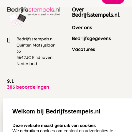
Over
Bedrijfsstempels.nl
Over ons
Bedrijfsgegevens
Bedrijfsstempels.nl
Quinten Matsyslaan
Vacatures
35
5642JC Eindhoven
Nederland
9.1
386 beoordelingen
Zakelijk:
Klantenservice:
Welkom bij Bedrijfsstempels.nl
Aanvraag op maat
Contact opnemen
select language
Deze website maakt gebruik van cookies
Wederverkoper
Veel gestelde vragen
We gebruiken cookies om content en advertenties te