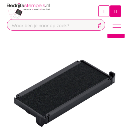
Chatbot
Chat 24/7 met onze chatbot voor
hulp
Contact