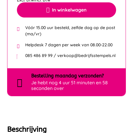
Excl. btw
Incl. btw
In winkelwagen
Vóór 15.00 uur besteld, zelfde dag op de post
(ma/vr)
Helpdesk 7 dagen per week van 08.00-22.00
085 486 89 99 / verkoop@bedrijfsstempels.nl
Bestelling
maandag
verzonden?
Je hebt nog
4 uur 51 minuten en 58
seconden over
Beschrijving