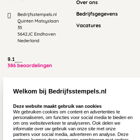
Over ons
Bedrijfsgegevens
Bedrijfsstempels.nl
Quinten Matsyslaan
Vacatures
35
5642JC Eindhoven
Nederland
9.1
386 beoordelingen
Zakelijk:
Klantenservice:
Welkom bij Bedrijfsstempels.nl
Aanvraag op maat
Contact opnemen
select language
Deze website maakt gebruik van cookies
Wederverkoper
Veel gestelde vragen
We gebruiken cookies om content en advertenties te
worden
personaliseren, om functies voor social media te bieden en
Retourneren
om ons websiteverkeer te analyseren. Ook delen we
Sale
informatie over uw gebruik van onze site met onze
Herroepingsrecht
partners voor social media, adverteren en analyse. Deze
Betaling & Verzending
partners kunnen deze gegevens combineren met andere