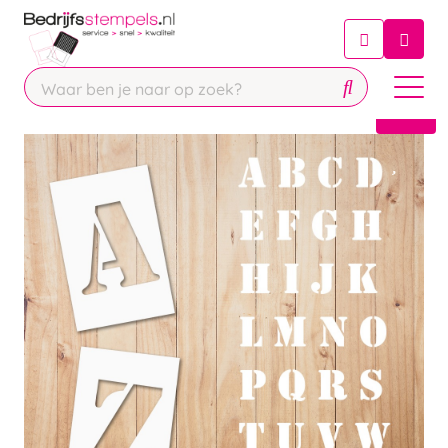
Chatbot
Chat 24/7 met onze chatbot voor
hulp
Contact