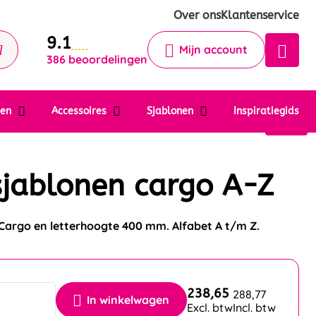
Krijg een antwoord op uw vraag
Over ons
Klantenservice
9.1
Chatbot
Mijn account
386 beoordelingen
Chat 24/7 met onze chatbot voor
hulp
Contact
ten
Accessoires
Sjablonen
Inspiratiegids
jablonen cargo A-Z
 Cargo en letterhoogte 400 mm. Alfabet A t/m Z.
238,65
288,77
In winkelwagen
Excl. btw
Incl. btw