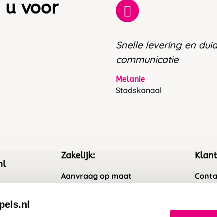
 u voor
Snelle levering en duid
communicatie
Melanie
Stadskanaal
Zakelijk:
Klant
nl
Aanvraag op maat
Conta
Wederverkoper worden
Veel 
pels.nl
Sale
Retou