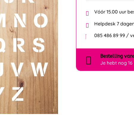
Vóór 15.00 uur be
Helpdesk 7 dagen
085 486 89 99 / 
Bestelling
van
Je hebt nog
16