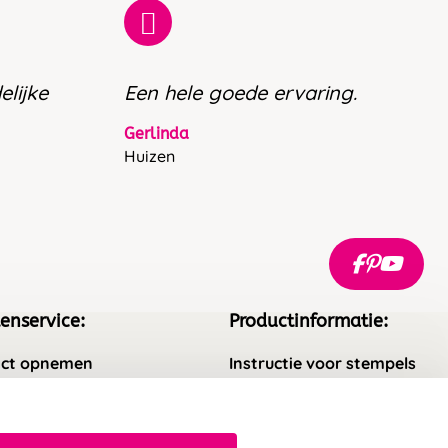
elijke
Een hele goede ervaring.
Gerlinda
Huizen
enservice:
Productinformatie:
ct opnemen
Instructie voor stempels
gestelde vragen
Aanleverspecificaties
rneren
Safety Sheets