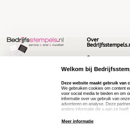
Over
Bedrijfsstempels.
Over ons
Bedrijfsgegevens
Welkom bij Bedrijfsstem
Bedrijfsstempels.nl
Quinten Matsyslaan
Vacatures
select language
Deze website maakt gebruik van 
35
We gebruiken cookies om content en 
5642JC Eindhoven
voor social media te bieden en om 
Nederland
informatie over uw gebruik van onze
adverteren en analyse. Deze partn
andere informatie die u aan ze heeft
van uw gebruik van hun services. V
9.1
verzamelen verwijzen wij u graag do
Meer informatie
386 beoordelingen
algemene voorwaarden
disclaimer
privacy statement