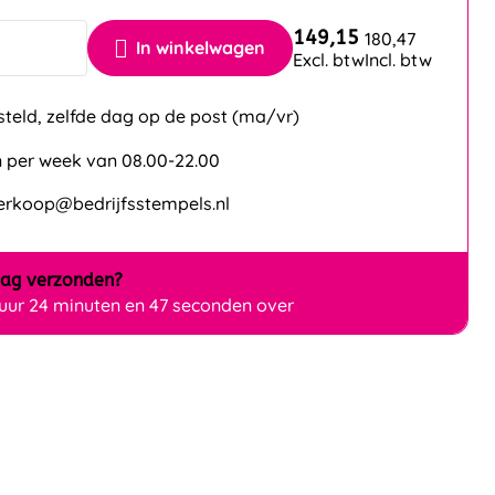
149,15
180,47
In winkelwagen
Excl. btw
Incl. btw
steld, zelfde dag op de post (ma/vr)
 per week van 08.00-22.00
verkoop@bedrijfsstempels.nl
dag
verzonden?
 uur 24 minuten en 45 seconden over