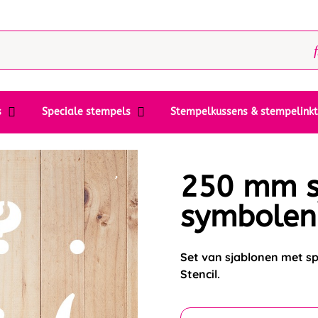
s
Speciale stempels
Stempelkussens & stempelink
250 mm sj
symbolen
Set van sjablonen met sp
Stencil.