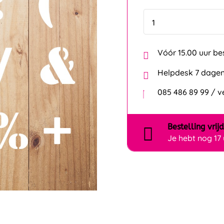
Vóór 15.00 uur be
Helpdesk 7 dagen
085 486 89 99 / 
Bestelling
vrij
Je hebt nog
17