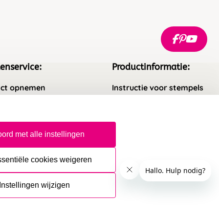
enservice:
Productinformatie:
ct opnemen
Instructie voor stempels
gestelde vragen
Aanleverspecificaties
rneren
Safety Sheets
ord met alle instellingen
epingsrecht
Sitemap
ssentiële cookies weigeren
Instellingen wijzigen