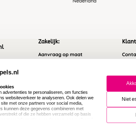
Nederland
Zakelijk:
Klant
nl
Aanvraag op maat
Conta
Wederverkoper worden
Veel 
pels.nl
Sale
Retou
Akko
cookies
Betaling & Verzending
Herro
advertenties te personaliseren, om functies
ons websiteverkeer te analyseren. Ook delen we
Niet e
 site met onze partners voor social media,
ers kunnen deze gegevens combineren met
 verstrekt of die ze hebben verzameld op basis
oor meer informatie over de gegevens welke wij
or naar ons privacy statement.
Cookies resetten
© copyright 2026