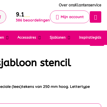
Krijg een antwoord op uw vraag
Over ons
Klantenservice
9.1
Chatbot
Mijn account
386 beoordelingen
Chat 24/7 met onze chatbot voor
hulp
Contact
ten
Accessoires
Sjablonen
Inspiratiegids
abloon stencil
eciale (lees)tekens van 250 mm hoog. Lettertype