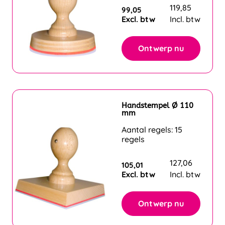
119,85
99,05
Excl. btw
Incl. btw
Ontwerp nu
Handstempel Ø 110
mm
Aantal regels: 15
regels
127,06
105,01
Excl. btw
Incl. btw
Ontwerp nu