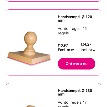
Handstempel Ø 120
mm
Aantal regels: 15
regels
134,27
110,97
Excl. btw
Incl. btw
Ontwerp nu
Handstempel Ø 130
mm
Aantal regels: 17
regels