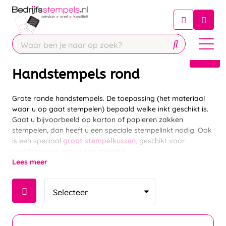
Chatbot
Chat 24/7 met onze chatbot voor
hulp
Contact
Handstempels rond
Grote ronde handstempels. De toepassing (het materiaal
waar u op gaat stempelen) bepaald welke inkt geschikt is.
Gaat u bijvoorbeeld op karton of papieren zakken
stempelen, dan heeft u een speciale stempelinkt nodig. Ook
is een speciaal
groot stempelkussen
, geschikt voor
sneldrogende inkten
noodzakelijk.
Lees meer