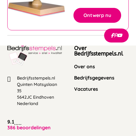
Ontwerp nu
Over
Bedrijfsstempels.nl
Over ons
Bedrijfsgegevens
Bedrijfsstempels.nl
Quinten Matsyslaan
Vacatures
35
5642JC Eindhoven
Nederland
9.1
386 beoordelingen