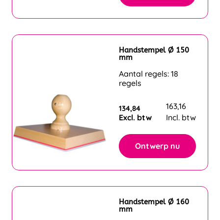
Handstempel Ø 150
mm
Aantal regels: 18
regels
163,16
134,84
Excl. btw
Incl. btw
Ontwerp nu
Handstempel Ø 160
mm