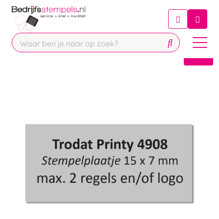
Chatbot
Chat 24/7 met onze chatbot voor
hulp
Contact