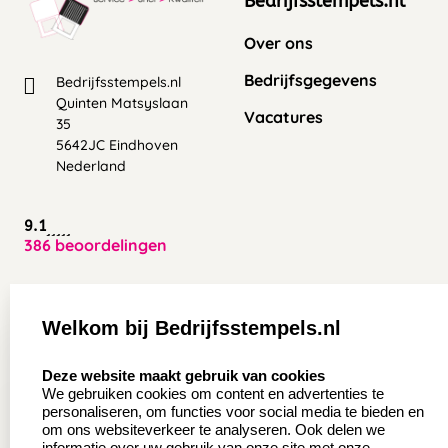
Bedrijfsstempels.nl
Over ons
Bedrijfsgegevens
Bedrijfsstempels.nl
Quinten Matsyslaan
Vacatures
35
5642JC Eindhoven
Nederland
9.1
386 beoordelingen
Zakelijk:
Klantenservice:
Welkom bij Bedrijfsstempels.nl
Aanvraag op maat
Contact opnemen
select language
Deze website maakt gebruik van cookies
Wederverkoper
Veel gestelde vragen
We gebruiken cookies om content en advertenties te
worden
personaliseren, om functies voor social media te bieden en
Retourneren
om ons websiteverkeer te analyseren. Ook delen we
Sale
informatie over uw gebruik van onze site met onze