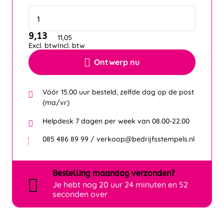
9,13
11,05
Excl. btw
Incl. btw
Ontwerp nu
Vóór 15.00 uur besteld, zelfde dag op de post
(ma/vr)
Helpdesk 7 dagen per week van 08.00-22.00
085 486 89 99 / verkoop@bedrijfsstempels.nl
Bestelling
maandag
verzonden?
Je hebt nog
20 uur 24 minuten en 52
seconden over