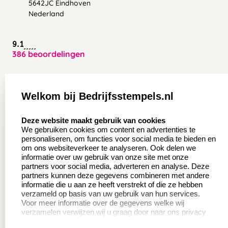
5642JC Eindhoven
Nederland
9.1
386 beoordelingen
Zakelijk:
Klantenservice:
Welkom bij Bedrijfsstempels.nl
Aanvraag op maat
Contact opnemen
select language
Deze website maakt gebruik van cookies
Wederverkoper
Veel gestelde vragen
We gebruiken cookies om content en advertenties te
worden
personaliseren, om functies voor social media te bieden en
Retourneren
om ons websiteverkeer te analyseren. Ook delen we
Sale
informatie over uw gebruik van onze site met onze
Herroepingsrecht
partners voor social media, adverteren en analyse. Deze
Betaling & Verzending
partners kunnen deze gegevens combineren met andere
informatie die u aan ze heeft verstrekt of die ze hebben
verzameld op basis van uw gebruik van hun services.
Voor meer informatie over de gegevens welke wij
Productinformatie:
verzamelen verwijzen wij u graag door naar ons privacy
statement.