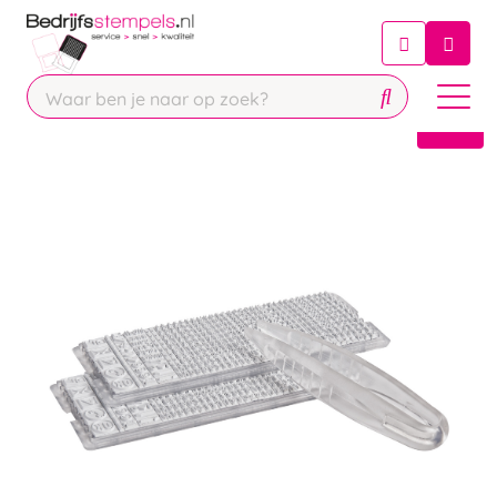
Chatbot
Chat 24/7 met onze chatbot voor
hulp
Contact