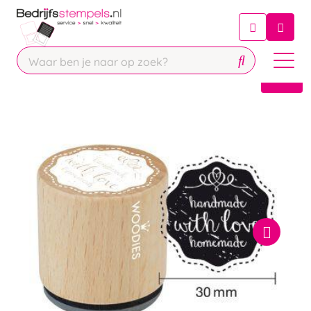
Chatbot
Chat 24/7 met onze chatbot voor
hulp
Contact