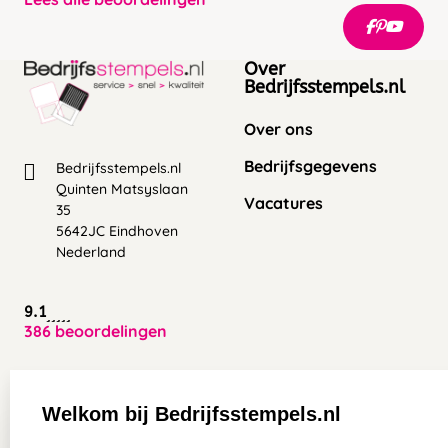
Over
Bedrijfsstempels.nl
Over ons
Bedrijfsgegevens
Bedrijfsstempels.nl
Quinten Matsyslaan
Vacatures
35
5642JC Eindhoven
Nederland
9.1
386 beoordelingen
Zakelijk:
Klantenservice:
Welkom bij Bedrijfsstempels.nl
Aanvraag op maat
Contact opnemen