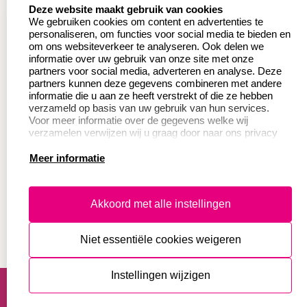
select language
Deze website maakt gebruik van cookies
Wederverkoper
Veel gestelde vragen
We gebruiken cookies om content en advertenties te
worden
personaliseren, om functies voor social media te bieden en
Retourneren
om ons websiteverkeer te analyseren. Ook delen we
Sale
informatie over uw gebruik van onze site met onze
Herroepingsrecht
partners voor social media, adverteren en analyse. Deze
Betaling & Verzending
partners kunnen deze gegevens combineren met andere
informatie die u aan ze heeft verstrekt of die ze hebben
verzameld op basis van uw gebruik van hun services.
Voor meer informatie over de gegevens welke wij
Productinformatie:
verzamelen verwijzen wij u graag door naar ons privacy
statement.
Meer informatie
Instructie voor
stempels
Aanleverspecificaties
Akkoord met alle instellingen
Safety Sheets
Niet essentiële cookies weigeren
Sitemap
algemene voorwaarden
disclaimer
Instellingen wijzigen
privacy statement
Cookies resetten
© copyright 2026